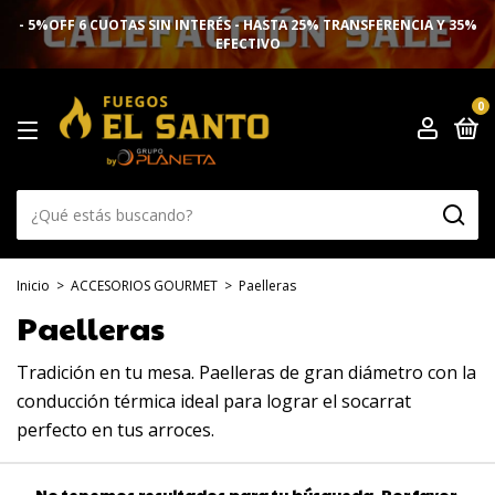
- 5%OFF 6 CUOTAS SIN INTERÉS - HASTA 25% TRANSFERENCIA Y 35%
EFECTIVO
0
Inicio
>
ACCESORIOS GOURMET
>
Paelleras
Paelleras
Tradición en tu mesa. Paelleras de gran diámetro con la
conducción térmica ideal para lograr el socarrat
perfecto en tus arroces.
No tenemos resultados para tu búsqueda. Por favor,