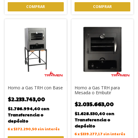
Horno a Gas TRH con Base
Horno a Gas TRH para
Mesada o Embutir
$2.233.743,00
$2.035.663,00
$1.786.994,40
con
$1.628.530,40
con
Transferencia o
Transferencia o
depósito
depósito
6
x
$372.290,50
sin interés
6
x
$339.277,17
sin interés