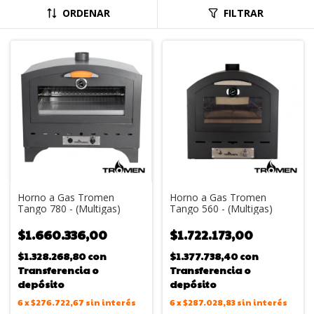
ORDENAR
FILTRAR
Horno a Gas Tromen
Horno a Gas Tromen
Tango 780 - (Multigas)
Tango 560 - (Multigas)
$1.660.336,00
$1.722.173,00
$1.328.268,80
con
$1.377.738,40
con
Transferencia o
Transferencia o
depósito
depósito
6
x
$276.722,67
sin interés
6
x
$287.028,83
sin interés