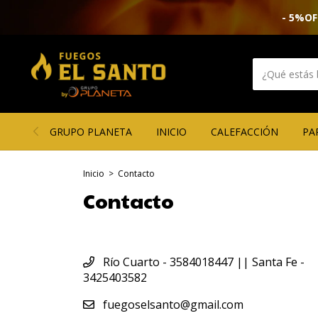
- 5%OF
GRUPO PLANETA
INICIO
CALEFACCIÓN
PA
Inicio
>
Contacto
Contacto
Río Cuarto - 3584018447 || Santa Fe -
3425403582
fuegoselsanto@gmail.com