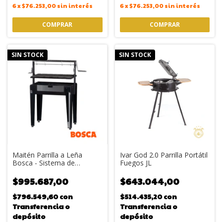
6
x
$76.253,00
sin interés
6
x
$76.253,00
sin interés
SIN STOCK
SIN STOCK
Maitén Parrilla a Leña
Ivar God 2.0 Parrilla Portátil
Bosca - Sistema de
Fuegos JL
Elevación, Riel de Reposo y
Accesorios
$995.687,00
$643.044,00
$796.549,60
con
$514.435,20
con
Transferencia o
Transferencia o
depósito
depósito