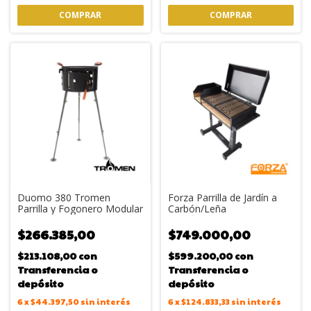
Duomo 380 Tromen
Forza Parrilla de Jardín a
Parrilla y Fogonero Modular
Carbón/Leña
$266.385,00
$749.000,00
$213.108,00
con
$599.200,00
con
Transferencia o
Transferencia o
depósito
depósito
6
x
$44.397,50
sin interés
6
x
$124.833,33
sin interés