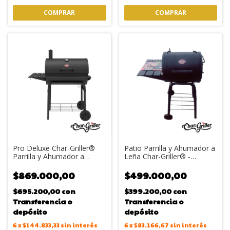
Pro Deluxe Char-Griller®
Patio Parrilla y Ahumador a
Parrilla y Ahumador a
Leña Char-Griller® -
Carbón
Formato Barril Compacto
$869.000,00
$499.000,00
$695.200,00
con
$399.200,00
con
Transferencia o
Transferencia o
depósito
depósito
6
x
$144.833,33
sin interés
6
x
$83.166,67
sin interés