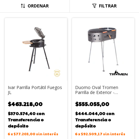
ORDENAR
FILTRAR
Ivar Parrilla Portátil Fuegos
Duomo Oval Tromen
JL
Parrilla de Exterior -
Plancha y Dos Parrillas
Enlozadas
$463.218,00
$555.055,00
$370.574,40
con
$444.044,00
con
Transferencia o
Transferencia o
depósito
depósito
6
x
$77.203,00
sin interés
6
x
$92.509,17
sin interés