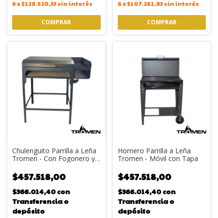
6
x
$128.520,33
sin interés
6
x
$107.261,83
sin interés
Chulenguito Parrilla a Leña
Hornero Parrilla a Leña
Tromen - Con Fogonero y
Tromen - Móvil con Tapa
Refractarios
$457.518,00
$457.518,00
$366.014,40
con
$366.014,40
con
Transferencia o
Transferencia o
depósito
depósito