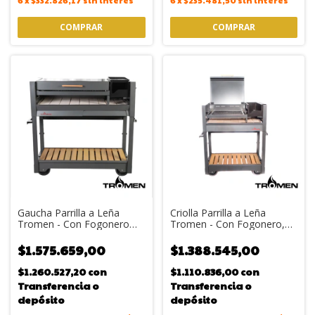
6
x
$332.826,17
sin interés
6
x
$235.481,50
sin interés
Gaucha Parrilla a Leña
Criolla Parrilla a Leña
Tromen - Con Fogonero
Tromen - Con Fogonero,
Integrado, Tapa y Plancha
Tapa y Plancha
$1.575.659,00
$1.388.545,00
$1.260.527,20
con
$1.110.836,00
con
Transferencia o
Transferencia o
depósito
depósito