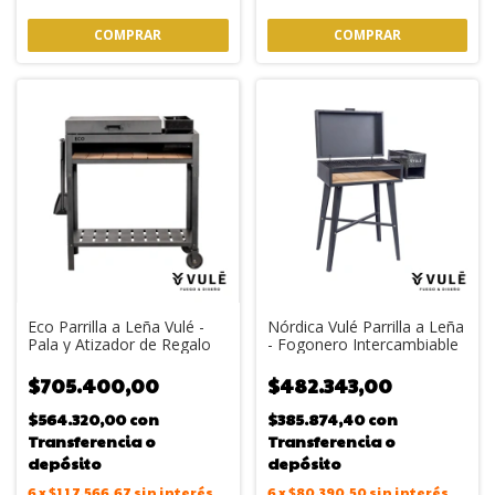
Eco Parrilla a Leña Vulé -
Nórdica Vulé Parrilla a Leña
Pala y Atizador de Regalo
- Fogonero Intercambiable
$705.400,00
$482.343,00
$564.320,00
con
$385.874,40
con
Transferencia o
Transferencia o
depósito
depósito
6
x
$117.566,67
sin interés
6
x
$80.390,50
sin interés