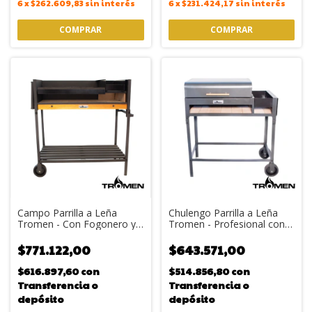
6
x
$262.609,83
sin interés
6
x
$231.424,17
sin interés
Campo Parrilla a Leña
Chulengo Parrilla a Leña
Tromen - Con Fogonero y
Tromen - Profesional con
Tabla Rebatible
Fogonero y Grasero
$771.122,00
$643.571,00
$616.897,60
con
$514.856,80
con
Transferencia o
Transferencia o
depósito
depósito