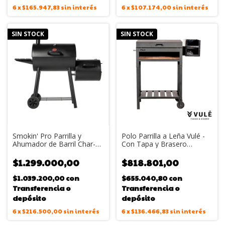
6
x
$165.947,83
sin interés
6
x
$107.174,00
sin interés
SIN STOCK
SIN STOCK
Smokin' Pro Parrilla y
Polo Parrilla a Leña Vulé -
Ahumador de Barril Char-
Con Tapa y Brasero
Griller con Caja de Fuego
Extraíble (Ideal Balcones)
Lateral
$1.299.000,00
$818.801,00
$1.039.200,00
con
$655.040,80
con
Transferencia o
Transferencia o
depósito
depósito
6
x
$216.500,00
sin interés
6
x
$136.466,83
sin interés