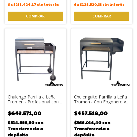
6
x
$231.424,17
sin interés
6
x
$128.520,33
sin interés
Chulengo Parrilla a Leña
Chulenguito Parrilla a Leña
Tromen - Profesional con
Tromen - Con Fogonero y
Fogonero y Grasero
Refractarios
$643.571,00
$457.518,00
$514.856,80
con
$366.014,40
con
Transferencia o
Transferencia o
depósito
depósito