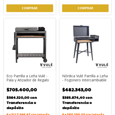
Eco Parrilla a Leña Vulé -
Nórdica Vulé Parrilla a Leña
Pala y Atizador de Regalo
- Fogonero Intercambiable
$705.400,00
$482.343,00
$564.320,00
con
$385.874,40
con
Transferencia o
Transferencia o
depósito
depósito
6
x
$117.566,67
sin interés
6
x
$80.390,50
sin interés