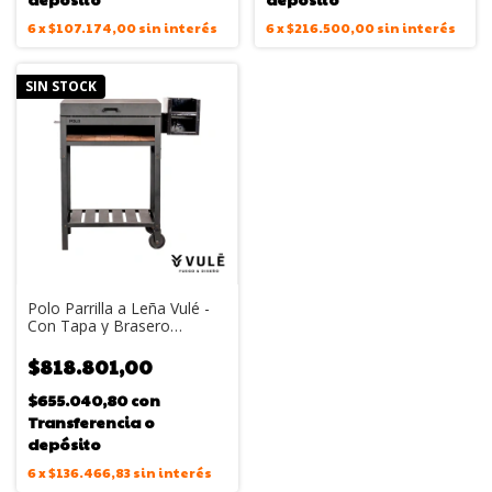
6
x
$107.174,00
sin interés
6
x
$216.500,00
sin interés
SIN STOCK
Polo Parrilla a Leña Vulé -
Con Tapa y Brasero
Extraíble (Ideal Balcones)
$818.801,00
$655.040,80
con
Transferencia o
depósito
6
x
$136.466,83
sin interés