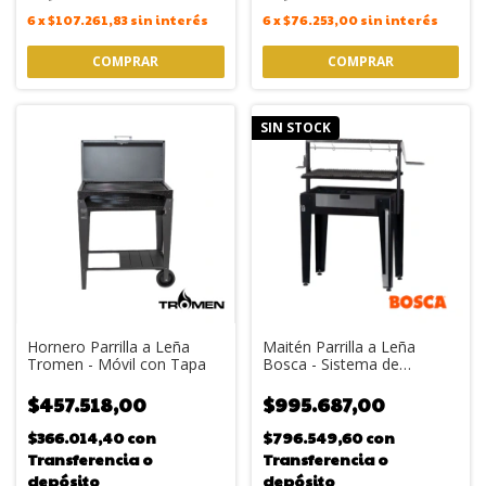
6
x
$107.261,83
sin interés
6
x
$76.253,00
sin interés
SIN STOCK
Hornero Parrilla a Leña
Maitén Parrilla a Leña
Tromen - Móvil con Tapa
Bosca - Sistema de
Elevación, Riel de Reposo y
Accesorios
$457.518,00
$995.687,00
$366.014,40
con
$796.549,60
con
Transferencia o
Transferencia o
depósito
depósito