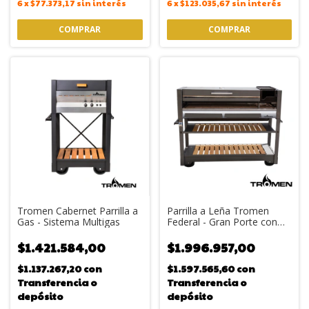
6
x
$77.373,17
sin interés
6
x
$123.035,67
sin interés
Tromen Cabernet Parrilla a
Parrilla a Leña Tromen
Gas - Sistema Multigas
Federal - Gran Porte con
Plancha y Tabla
$1.421.584,00
$1.996.957,00
$1.137.267,20
con
$1.597.565,60
con
Transferencia o
Transferencia o
depósito
depósito