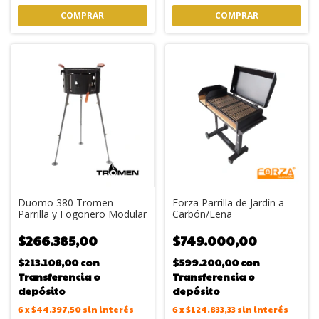
Duomo 380 Tromen
Forza Parrilla de Jardín a
Parrilla y Fogonero Modular
Carbón/Leña
$266.385,00
$749.000,00
$213.108,00
con
$599.200,00
con
Transferencia o
Transferencia o
depósito
depósito
6
x
$44.397,50
sin interés
6
x
$124.833,33
sin interés