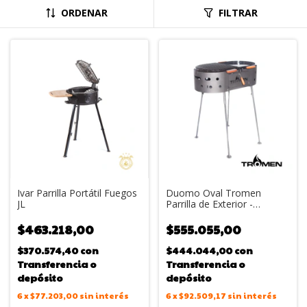
ORDENAR
FILTRAR
Ivar Parrilla Portátil Fuegos
Duomo Oval Tromen
JL
Parrilla de Exterior -
Plancha y Dos Parrillas
Enlozadas
$463.218,00
$555.055,00
$370.574,40
con
$444.044,00
con
Transferencia o
Transferencia o
depósito
depósito
6
x
$77.203,00
sin interés
6
x
$92.509,17
sin interés