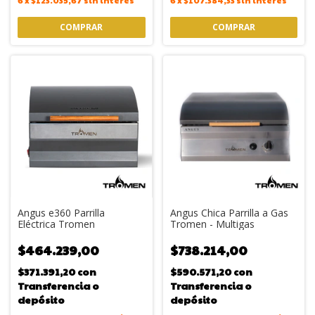
6
x
$123.035,67
sin interés
6
x
$107.384,33
sin interés
Angus e360 Parrilla
Angus Chica Parrilla a Gas
Eléctrica Tromen
Tromen - Multigas
$464.239,00
$738.214,00
$371.391,20
con
$590.571,20
con
Transferencia o
Transferencia o
depósito
depósito