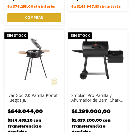
6
x
$76.253,00
sin interés
6
x
$165.947,83
sin interés
SIN STOCK
SIN STOCK
Ivar God 2.0 Parrilla Portátil
Smokin' Pro Parrilla y
Fuegos JL
Ahumador de Barril Char-
Griller con Caja de Fuego
Lateral
$643.044,00
$1.299.000,00
$514.435,20
con
$1.039.200,00
con
Transferencia o
Transferencia o
depósito
depósito