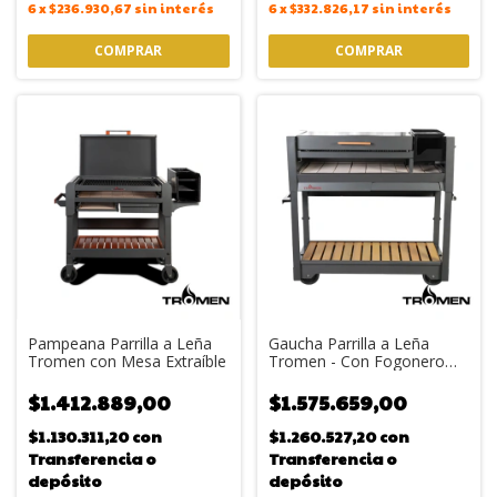
6
x
$236.930,67
sin interés
6
x
$332.826,17
sin interés
Pampeana Parrilla a Leña
Gaucha Parrilla a Leña
Tromen con Mesa Extraíble
Tromen - Con Fogonero
Integrado, Tapa y Plancha
$1.412.889,00
$1.575.659,00
$1.130.311,20
con
$1.260.527,20
con
Transferencia o
Transferencia o
depósito
depósito