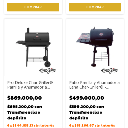
Pro Deluxe Char-Griller®
Patio Parrilla y Ahumador a
Parrilla y Ahumador a
Leña Char-Griller® -
Carbón
Formato Barril Compacto
$869.000,00
$499.000,00
$695.200,00
con
$399.200,00
con
Transferencia o
Transferencia o
depósito
depósito
6
x
$144.833,33
sin interés
6
x
$83.166,67
sin interés