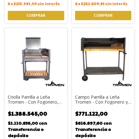
6
x
$235.481,50
sin interés
6
x
$262.609,83
sin interés
Criolla Parrilla a Leña
Campo Parrilla a Leña
Tromen - Con Fogonero,
Tromen - Con Fogonero y
Tapa y Plancha
Tabla Rebatible
$1.388.545,00
$771.122,00
$1.110.836,00
con
$616.897,60
con
Transferencia o
Transferencia o
depósito
depósito