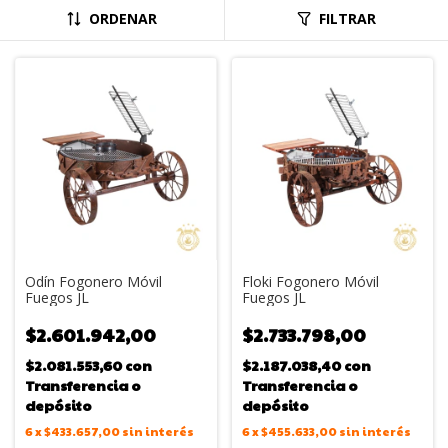
ORDENAR
FILTRAR
Odín Fogonero Móvil
Floki Fogonero Móvil
Fuegos JL
Fuegos JL
$2.601.942,00
$2.733.798,00
$2.081.553,60
con
$2.187.038,40
con
Transferencia o
Transferencia o
depósito
depósito
6
x
$433.657,00
sin interés
6
x
$455.633,00
sin interés