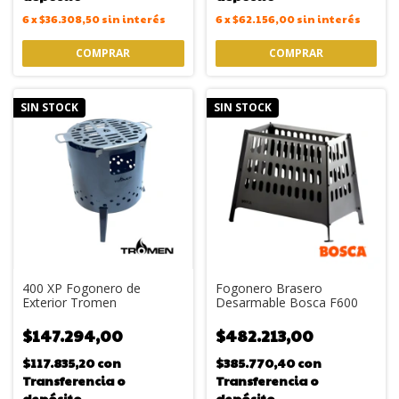
6
x
$36.308,50
sin interés
6
x
$62.156,00
sin interés
SIN STOCK
SIN STOCK
400 XP Fogonero de
Fogonero Brasero
Exterior Tromen
Desarmable Bosca F600
$147.294,00
$482.213,00
$117.835,20
con
$385.770,40
con
Transferencia o
Transferencia o
depósito
depósito