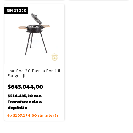
SIN STOCK
Ivar God 2.0 Parrilla Portátil
Fuegos JL
$643.044,00
$514.435,20
con
Transferencia o
depósito
6
x
$107.174,00
sin interés