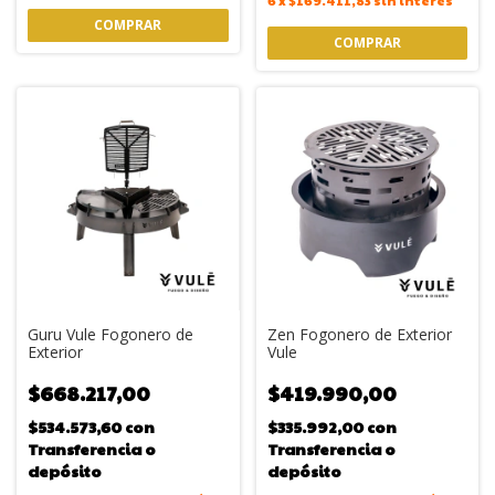
6
x
$169.411,83
sin interés
Guru Vule Fogonero de
Zen Fogonero de Exterior
Exterior
Vule
$668.217,00
$419.990,00
$534.573,60
con
$335.992,00
con
Transferencia o
Transferencia o
depósito
depósito