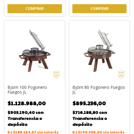
COMPRAR
COMPRAR
Björn 100 Fogonero
Björn 80 Fogonero Fuegos
Fuegos JL
JL
$1.128.988,00
$895.236,00
$903.190,40
con
$716.188,80
con
Transferencia o
Transferencia o
depósito
depósito
6
x
$188.164,67
sin interés
6
x
$149.206,00
sin interés