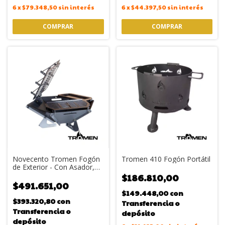
6
x
$79.348,50
sin interés
6
x
$44.397,50
sin interés
Novecento Tromen Fogón
Tromen 410 Fogón Portátil
de Exterior - Con Asador,
Parrilla y Plancha Enlozada
$186.810,00
$491.651,00
$149.448,00
con
$393.320,80
con
Transferencia o
Transferencia o
depósito
depósito