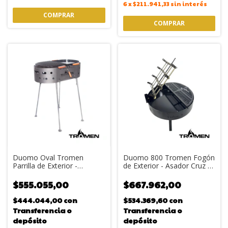
6
x
$211.941,33
sin interés
Duomo Oval Tromen
Duomo 800 Tromen Fogón
Parrilla de Exterior -
de Exterior - Asador Cruz y
Plancha y Dos Parrillas
Parrilla Enlozada
Enlozadas
$555.055,00
$667.962,00
$444.044,00
con
$534.369,60
con
Transferencia o
Transferencia o
depósito
depósito