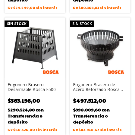
6
x
$24.549,00
sin interés
6
x
$80.368,83
sin interés
SIN STOCK
SIN STOCK
Fogonero Brasero
Fogonero Brasero de
Desarmable Bosca F500
Acero Reforzado Bosca
F60
$363.156,00
$497.512,00
$290.524,80
con
$398.009,60
con
Transferencia o
Transferencia o
depósito
depósito
6
x
$60.526,00
sin interés
6
x
$82.918,67
sin interés