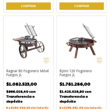
COMPRAR
COMPRAR
Ragnar 80 Fogonero Móvil
Björn 120 Fogonero
Fuegos JL
Fuegos JL
$1.082.523,00
$1.781.286,00
$866.018,40
con
$1.425.028,80
con
Transferencia o
Transferencia o
depósito
depósito
6
x
$180.420,50
sin interés
6
x
$296.881,00
sin interés