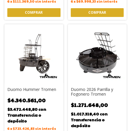
6
x
$111.369,50
sin interés
6
x
$69.998,33
sin interés
Duomo Hummer Tromen
Duomo 2026 Parrilla y
Fogonero Tromen
$4.340.561,00
$1.271.648,00
$3.472.448,80
con
$1.017.318,40
con
Transferencia o
Transferencia o
depósito
depósito
6
x
$723.426,83
sin interés