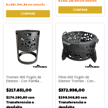
6
x
$31.135,00
sin interés
6
x
$81.941,83
sin interés
Tromen 400 Fogón de
Fénix 600 Fogón de
Exterior - Con Parrilla
Exterior Tromen - Con
Desmontable
Parrilla Desmontable
$217.851,00
$372.936,00
$174.280,80
con
$298.348,80
con
Transferencia o
Transferencia o
depósito
depósito