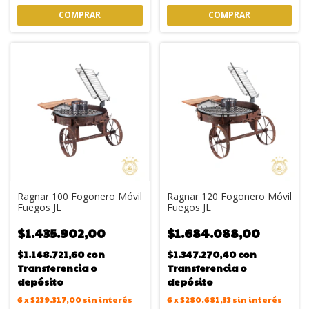
COMPRAR
COMPRAR
Ragnar 100 Fogonero Móvil
Ragnar 120 Fogonero Móvil
Fuegos JL
Fuegos JL
$1.435.902,00
$1.684.088,00
$1.148.721,60
con
$1.347.270,40
con
Transferencia o
Transferencia o
depósito
depósito
6
x
$239.317,00
sin interés
6
x
$280.681,33
sin interés