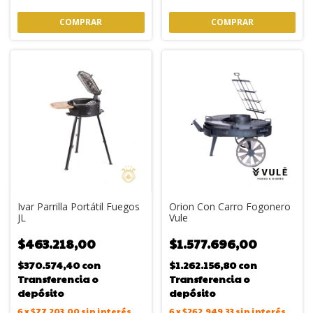
COMPRAR
COMPRAR
Ivar Parrilla Portátil Fuegos
Orion Con Carro Fogonero
JL
Vule
$463.218,00
$1.577.696,00
$370.574,40
con
$1.262.156,80
con
Transferencia o
Transferencia o
depósito
depósito
6
x
$77.203,00
sin interés
6
x
$262.949,33
sin interés