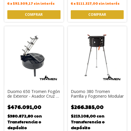
6
x
$92.509,17
sin interés
6
x
$111.327,00
sin interés
Duomo 650 Tromen Fogón
Duomo 380 Tromen
de Exterior - Asador Cruz y
Parrilla y Fogonero Modular
Parrilla Enlozada
$476.091,00
$266.385,00
$380.872,80
con
$213.108,00
con
Transferencia o
Transferencia o
depósito
depósito