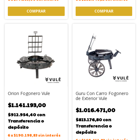
Orion Fogonero Vule
Guru Con Carro Fogonero
de Exterior Vule
$1.141.193,00
$1.016.471,00
$912.954,40
con
$813.176,80
con
Transferencia o
Transferencia o
depósito
depósito
6
x
$190.198,83
sin interés